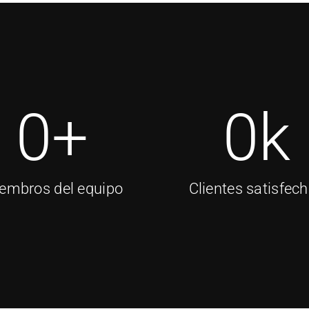
0
+
0
k
embros del equipo
Clientes satisfec