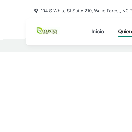
Skip
104 S White St Suite 210, Wake Forest, NC 
to
content
Inicio
Quié