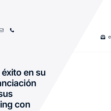
c
éxito en su
anciación
sus
ting con