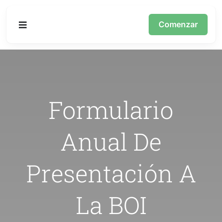
Skip
to
Comenzar
Toggle
content
Navigation
Inicio
Quiénes somos
Formulario
Servicios
Anual De
Español
Presentación A
La BOI