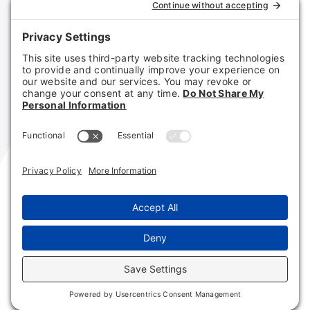
Contacte con nosotros
© COUNTRY CREDIT CLUB
POLÍTICA DE PRIVACIDAD
DESCARGO DE RESPONSABILIDAD
CONDICIONES DE USO
POLÍTICA DE COOKIES
English
(
Inglés
)
Español